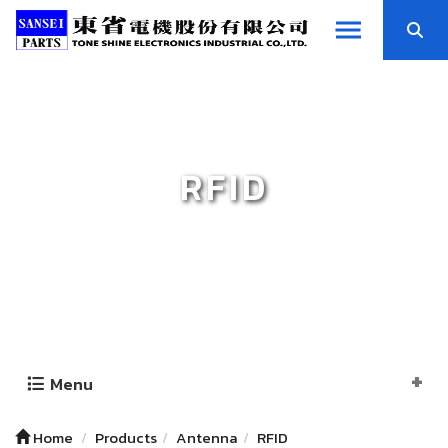
RFID
Menu
Home
Products
Antenna
RFID