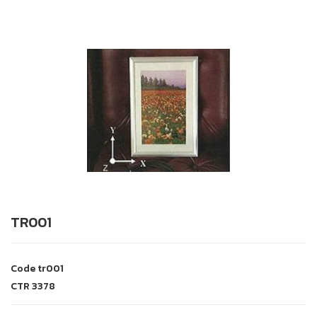
TR001
Code
tr001
CTR
3378