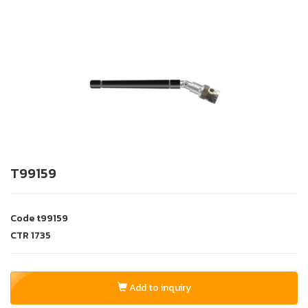
T99159
Code
t99159
CTR
1735
Add to inquiry