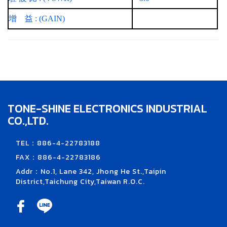
增
益 : (GAIN)
TONE-SHINE ELECTRONICS INDUSTRIAL
CO.,LTD.
TEL：886-4-22783188
FAX：886-4-22783186
Addr：No.1, Lane 342, Jhong He St.,Taipin
District,Taichung City,Taiwan R.O.C.